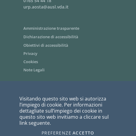
0165 54 44 18
urp.aosta@ausl.vda.it
Amministrazione trasparente
Dichiarazione di accessibilità
Obiettivi di accessibilità
Privacy
Cookies
Note Legali
Area riservata dipendenti / Intranet
Visitando questo sito web si autorizza
Siti tematici - link utili
l’impiego di cookie. Per informazioni
Informazioni per i fornitori
dettagliate sull’impiego dei cookie in
questo sito web invitiamo a cliccare sul
Bandi di gara
link seguente.
PagoPA
PREFERENZE
ACCETTO
I COOKIE
webmaster@ausl.vda.it