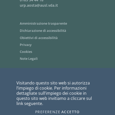
urp.aosta@ausl.vda.it
Amministrazione trasparente
Dichiarazione di accessibilità
Obiettivi di accessibilità
Privacy
Cookies
Note Legali
Area riservata dipendenti / Intranet
Visitando questo sito web si autorizza
Siti tematici - link utili
l’impiego di cookie. Per informazioni
Informazioni per i fornitori
dettagliate sull’impiego dei cookie in
questo sito web invitiamo a cliccare sul
Bandi di gara
link seguente.
PagoPA
PREFERENZE
ACCETTO
I COOKIE
webmaster@ausl.vda.it