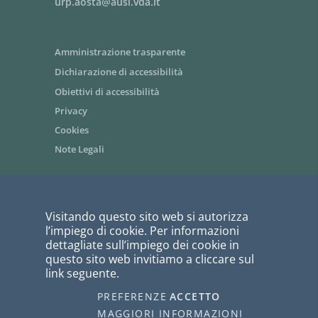
urp.aosta@ausl.vda.it
Amministrazione trasparente
Dichiarazione di accessibilità
Obiettivi di accessibilità
Privacy
Cookies
Note Legali
Area riservata dipendenti / Intranet
Visitando questo sito web si autorizza
Siti tematici - link utili
l’impiego di cookie. Per informazioni
Informazioni per i fornitori
dettagliate sull’impiego dei cookie in
questo sito web invitiamo a cliccare sul
Bandi di gara
link seguente.
PagoPA
PREFERENZE
ACCETTO
I COOKIE
webmaster@ausl.vda.it
MAGGIORI INFORMAZIONI