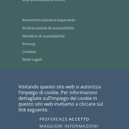
Amministrazione trasparente
Dichiarazione di accessibilità
Obiettivi di accessibilità
Privacy
Cookies
Note Legali
Area riservata dipendenti / Intranet
Visitando questo sito web si autorizza
Siti tematici - link utili
l’impiego di cookie. Per informazioni
Informazioni per i fornitori
dettagliate sull’impiego dei cookie in
questo sito web invitiamo a cliccare sul
Bandi di gara
link seguente.
PagoPA
PREFERENZE
ACCETTO
I COOKIE
webmaster@ausl.vda.it
MAGGIORI INFORMAZIONI