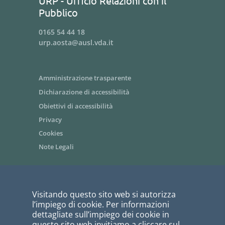
URP - Ufficio Relazioni con il
Pubblico
0165 54 44 18
urp.aosta@ausl.vda.it
Amministrazione trasparente
Dichiarazione di accessibilità
Obiettivi di accessibilità
Privacy
Cookies
Note Legali
Area riservata dipendenti / Intranet
Visitando questo sito web si autorizza
Siti tematici - link utili
l’impiego di cookie. Per informazioni
Informazioni per i fornitori
dettagliate sull’impiego dei cookie in
questo sito web invitiamo a cliccare sul