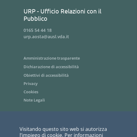
URP - Ufficio Relazioni con il
Pubblico
0165 54 44 18
urp.aosta@ausl.vda.it
Amministrazione trasparente
Dichiarazione di accessibilità
Obiettivi di accessibilità
Privacy
Cookies
Note Legali
Area riservata dipendenti / Intranet
Visitando questo sito web si autorizza
Siti tematici - link utili
l’impiego di cookie. Per informazioni