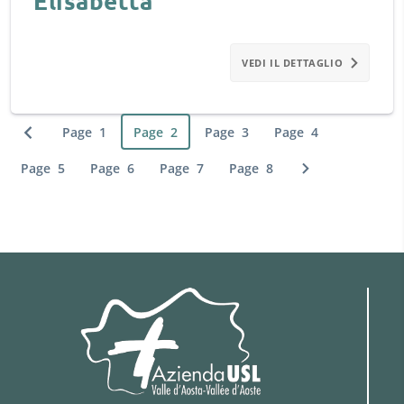
Elisabetta
VEDI IL DETTAGLIO
Page
1
Page
2
Page
3
Page
4
Previous page
Page
5
Page
6
Page
7
Page
8
Next page