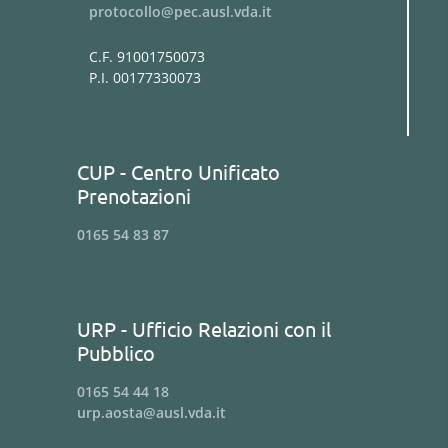
protocollo@pec.ausl.vda.it
Ortopedia e Traumatologia
Ostetricia e Ginecologia
C.F. 91001750073
P.I. 00177330073
Otorinolaringoiatria
P.M.A.
Pediatria e Neonatologia
CUP - Centro Unificato
Prenotazioni
Pneumologia
Psichiatria
0165 54 83 87
Psicologia
Psicoterapia
URP - Ufficio Relazioni con il
Psicotraumatologia
Pubblico
Radiologia
0165 54 44 18
Radioterapia
urp.aosta@ausl.vda.it
Reumatologia