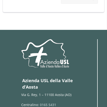
Medicina di Montagna
Medicina Interna
Medicina Legale
Medicina Nucleare
Nefrologia
Neurochirurgia
Neurologia
Neuropsicologia dello sviluppo
Oculistica
Odontoiatria
Azienda USL della Valle
Odontoiatria Pediatrica
d’Aosta
Oncoematologia
Via G. Rey, 1 – 11100 Aosta (AO)
Oncologia
Centralino:
0165 5431