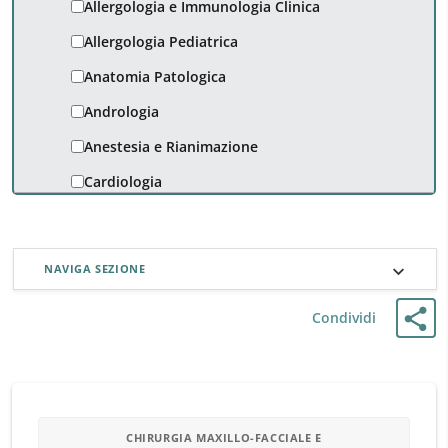
Allergologia e Immunologia Clinica
Allergologia Pediatrica
Anatomia Patologica
Andrologia
Anestesia e Rianimazione
Cardiologia
Chirurgia Generale
Chirurgia Maxillo-facciale e
NAVIGA SEZIONE
Odontostomatologica
Chirurgia Pediatrica
Condividi
Chirurgia Toracica, Senologica ed
Endocrinologica
Chirurgia Vascolare ed Angiologia
Dermatologia e Venereologia
CHIRURGIA MAXILLO-FACCIALE E