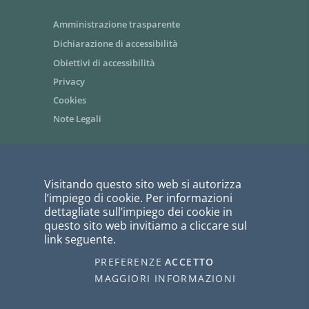
Terapia Antalgica
Amministrazione trasparente
Uroginecologia
Dichiarazione di accessibilità
Obiettivi di accessibilità
Urologia
Privacy
Cookies
Note Legali
Area riservata dipendenti / Intranet
Visitando questo sito web si autorizza
Siti tematici - link utili
l’impiego di cookie. Per informazioni
Informazioni per i fornitori
dettagliate sull’impiego dei cookie in
questo sito web invitiamo a cliccare sul
Bandi di gara
link seguente.
PagoPA
PREFERENZE
ACCETTO
I COOKIE
webmaster@ausl.vda.it
MAGGIORI INFORMAZIONI