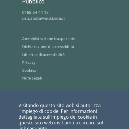
Pubblico
0165 54 44 18
urp.aosta@ausl.vda.it
Amministrazione trasparente
Dichiarazione di accessibilità
Obiettivi di accessibilità
Privacy
Cookies
Note Legali
Area riservata dipendenti / Intranet
Visitando questo sito web si autorizza
Siti tematici - link utili
l’impiego di cookie. Per informazioni
Informazioni per i fornitori
dettagliate sull’impiego dei cookie in
questo sito web invitiamo a cliccare sul
Bandi di gara
link seguente.