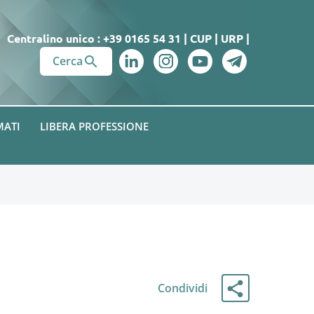
Centralino unico : +39 0165 54 31
|
CUP
|
URP
|

Cerca
MATI
LIBERA PROFESSIONE
Condividi