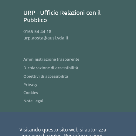
URP - Ufficio Relazioni con il
Pubblico
0165 54 44 18
urp.aosta@ausl.vda.it
Amministrazione trasparente
Dichiarazione di accessibilità
Obiettivi di accessibilità
Privacy
Cookies
Note Legali
Area riservata dipendenti / Intranet
Visitando questo sito web si autorizza
Siti tematici - link utili
l’impiego di cookie. Per informazioni