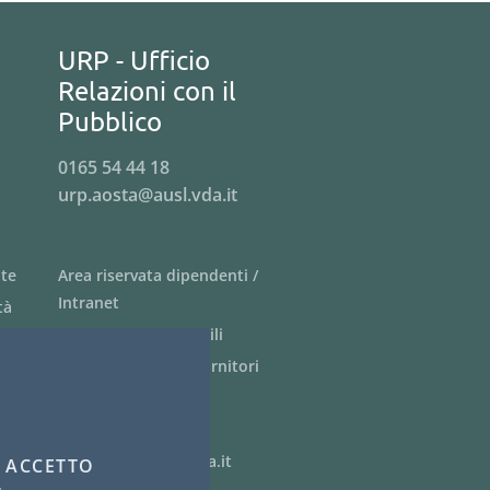
URP - Ufficio
Relazioni con il
Pubblico
0165 54 44 18
urp.aosta@ausl.vda.it
nte
Area riservata dipendenti /
Intranet
tà
Siti tematici - link utili
Informazioni per i fornitori
Bandi di gara
PagoPA
webmaster@ausl.vda.it
E
ACCETTO
I COOKIE