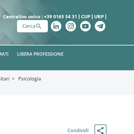
Centralino unico : +39 0165 54 31
|
CUP
|
URP
|

Cerca
MATI
LIBERA PROFESSIONE
itari
>
Psicologia
Condividi