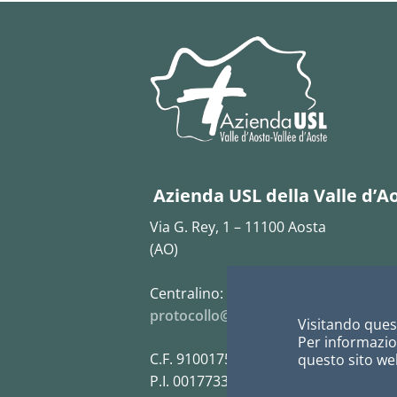
Azienda USL della Valle d’A
Via G. Rey, 1 – 11100 Aosta
(AO)
Centralino:
0165 5431
protocollo@pec.ausl.vda.it
Visitando quest
Per informazion
C.F. 91001750073
questo sito web
P.I. 00177330073