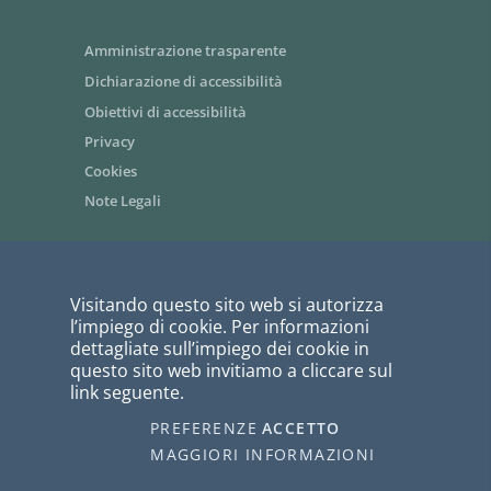
Amministrazione trasparente
Dichiarazione di accessibilità
Obiettivi di accessibilità
Privacy
Cookies
Note Legali
Area riservata dipendenti / Intranet
Visitando questo sito web si autorizza
Siti tematici - link utili
l’impiego di cookie. Per informazioni
Informazioni per i fornitori
dettagliate sull’impiego dei cookie in
questo sito web invitiamo a cliccare sul
Bandi di gara
link seguente.
PagoPA
PREFERENZE
ACCETTO
I COOKIE
webmaster@ausl.vda.it
MAGGIORI INFORMAZIONI