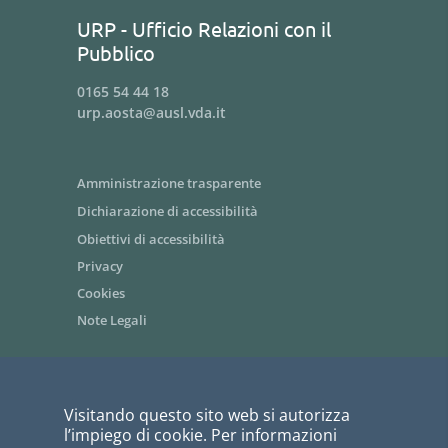
URP - Ufficio Relazioni con il
Pubblico
0165 54 44 18
urp.aosta@ausl.vda.it
Amministrazione trasparente
Dichiarazione di accessibilità
Obiettivi di accessibilità
Privacy
Cookies
Note Legali
Area riservata dipendenti / Intranet
Visitando questo sito web si autorizza
Siti tematici - link utili
l’impiego di cookie. Per informazioni