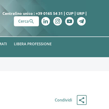
Centralino unico : +39 0165 54 31
|
CUP
|
URP
|

Cerca
MATI
LIBERA PROFESSIONE
Condividi