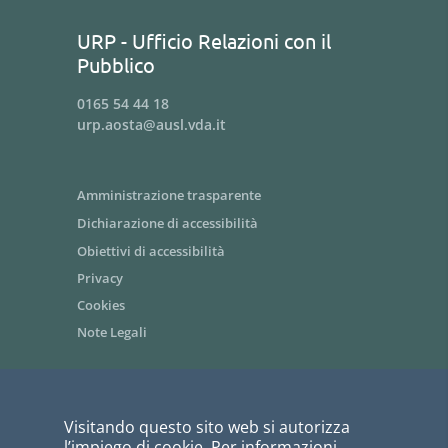
URP - Ufficio Relazioni con il
Pubblico
0165 54 44 18
urp.aosta@ausl.vda.it
Amministrazione trasparente
Dichiarazione di accessibilità
Obiettivi di accessibilità
Privacy
Cookies
Note Legali
Area riservata dipendenti / Intranet
Visitando questo sito web si autorizza
Siti tematici - link utili
l’impiego di cookie. Per informazioni