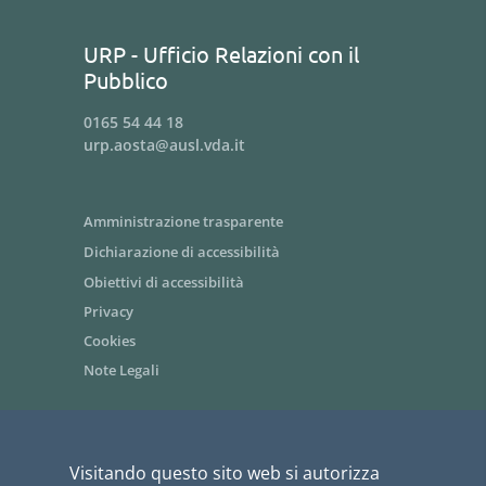
URP - Ufficio Relazioni con il
Pubblico
0165 54 44 18
urp.aosta@ausl.vda.it
Amministrazione trasparente
Dichiarazione di accessibilità
Obiettivi di accessibilità
Privacy
Cookies
Note Legali
Area riservata dipendenti / Intranet
Visitando questo sito web si autorizza
Siti tematici - link utili