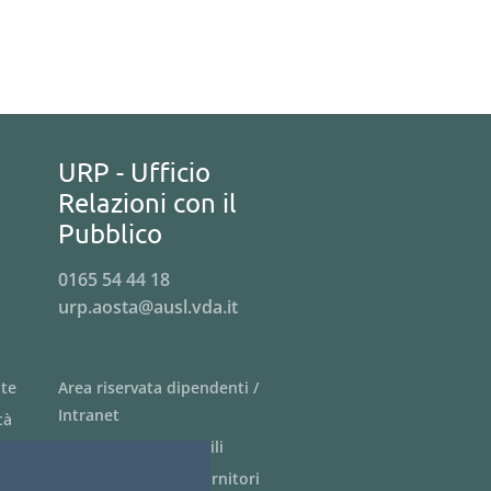
URP - Ufficio
Relazioni con il
Pubblico
0165 54 44 18
urp.aosta@ausl.vda.it
nte
Area riservata dipendenti /
Intranet
tà
Siti tematici - link utili
Informazioni per i fornitori