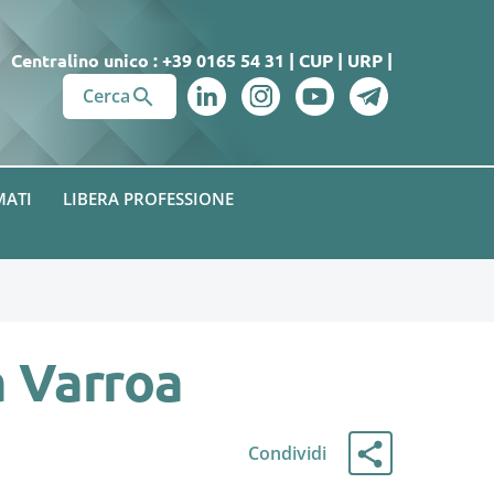
Centralino unico : +39 0165 54 31
|
CUP
|
URP
|

Cerca
MATI
LIBERA PROFESSIONE
a Varroa
Condividi