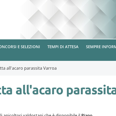
ONCORSI E SELEZIONI
TEMPI DI ATTESA
SEMPRE INFOR
tta all'acaro parassita Varroa
tta all'acaro parassit
li apicoltori valdostani che è disponibile il
Piano