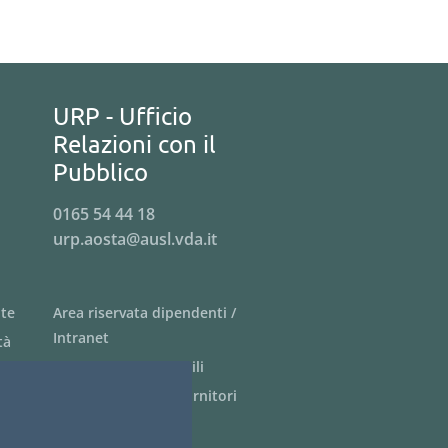
URP - Ufficio
Relazioni con il
Pubblico
0165 54 44 18
urp.aosta@ausl.vda.it
nte
Area riservata dipendenti /
Intranet
tà
Siti tematici - link utili
Informazioni per i fornitori
Bandi di gara