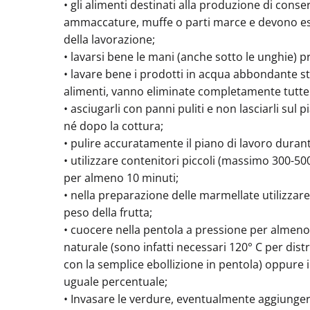
• gli alimenti destinati alla produzione di conse
ammaccature, muffe o parti marce e devono ess
della lavorazione;
• lavarsi bene le mani (anche sotto le unghie) p
• lavare bene i prodotti in acqua abbondante str
alimenti, vanno eliminate completamente tutte l
• asciugarli con panni puliti e non lasciarli sul 
né dopo la cottura;
• pulire accuratamente il piano di lavoro duran
• utilizzare contenitori piccoli (massimo 300-500
per almeno 10 minuti;
• nella preparazione delle marmellate utilizzar
peso della frutta;
• cuocere nella pentola a pressione per almeno 3
naturale (sono infatti necessari 120° C per dis
con la semplice ebollizione in pentola) oppure
uguale percentuale;
• Invasare le verdure, eventualmente aggiungere