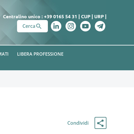
Centralino unico : +39 0165 54 31
|
CUP
|
URP
|

Cerca
MATI
LIBERA PROFESSIONE
Condividi