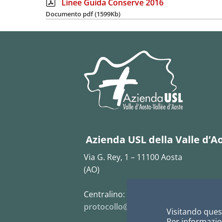
Linee Guida Conserve 2016
Documento pdf (1599Kb)
Azienda USL della Valle d’A
Via G. Rey, 1 – 11100 Aosta
(AO)
Centralino:
0165 5431
protocollo@pec.ausl.vda.it
Visitando quest
Per informazion