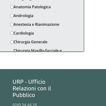
Anatomia Patologica
Andrologia
Anestesia e Rianimazione
Cardiologia
Chirurgia Generale
Chirurgia Maxillo-facciale e
Odontostomatologica
Chirurgia Pediatrica
Chirurgia Toracica, Senologica
ed Endocrinologica
URP - Ufficio
Chirurgia Vascolare ed
Relazioni con il
Angiologia
Pubblico
Dermatologia e Venereologia
0165 54 44 18