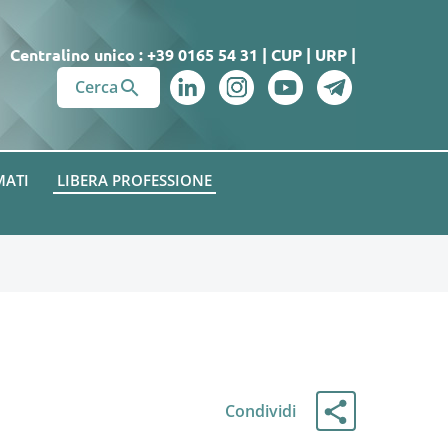
Centralino unico : +39 0165 54 31
|
CUP
|
URP
|

Cerca
MATI
LIBERA PROFESSIONE
Condividi