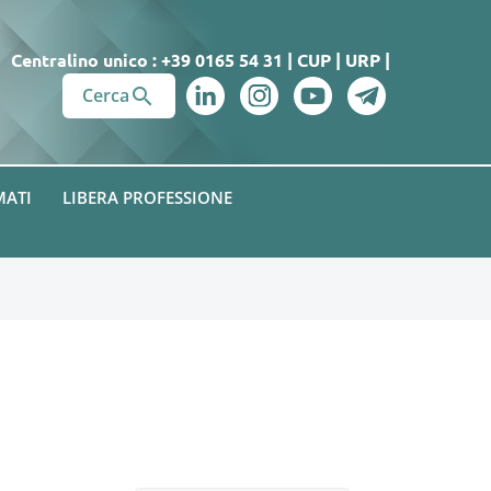
Centralino unico : +39 0165 54 31
|
CUP
|
URP
|

Cerca
MATI
LIBERA PROFESSIONE