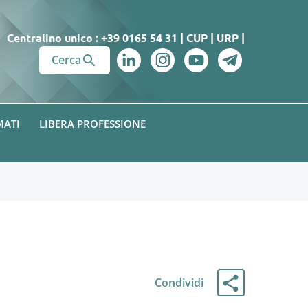
Centralino unico : +39 0165 54 31
|
CUP
|
URP
|

Cerca
MATI
LIBERA PROFESSIONE
Condividi