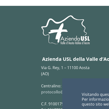
Azienda USL della Valle d’A
Via G. Rey, 1 – 11100 Aosta
(AO)
Centralino:
0165 5431
protocollo@pec.ausl.vda.it
Visitando quest
Per informazion
C.F. 91001750073
questo sito web