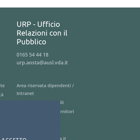
URP - Ufficio
Relazioni con il
Pubblico
0165 54 44 18
urp.aosta@ausl.vda.it
nte
Area riservata dipendenti /
Intranet
tà
Siti tematici - link utili
Informazioni per i fornitori
Bandi di gara
PagoPA
webmaster@ausl.vda.it