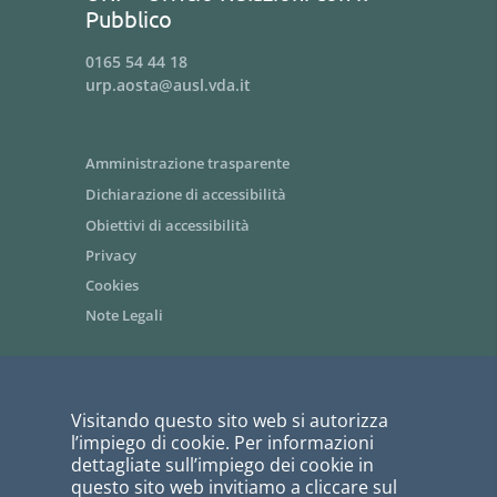
Pubblico
0165 54 44 18
urp.aosta@ausl.vda.it
Amministrazione trasparente
Dichiarazione di accessibilità
Obiettivi di accessibilità
Privacy
Cookies
Note Legali
Area riservata dipendenti / Intranet
Visitando questo sito web si autorizza
Siti tematici - link utili
l’impiego di cookie. Per informazioni
Informazioni per i fornitori
dettagliate sull’impiego dei cookie in
questo sito web invitiamo a cliccare sul
Bandi di gara