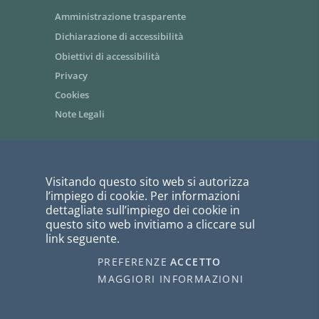
Amministrazione trasparente
Dichiarazione di accessibilità
Obiettivi di accessibilità
Privacy
Cookies
Note Legali
Area riservata dipendenti / Intranet
Visitando questo sito web si autorizza
Siti tematici - link utili
l’impiego di cookie. Per informazioni
Informazioni per i fornitori
dettagliate sull’impiego dei cookie in
questo sito web invitiamo a cliccare sul
Bandi di gara
link seguente.
PagoPA
PREFERENZE
ACCETTO
I COOKIE
webmaster@ausl.vda.it
MAGGIORI INFORMAZIONI