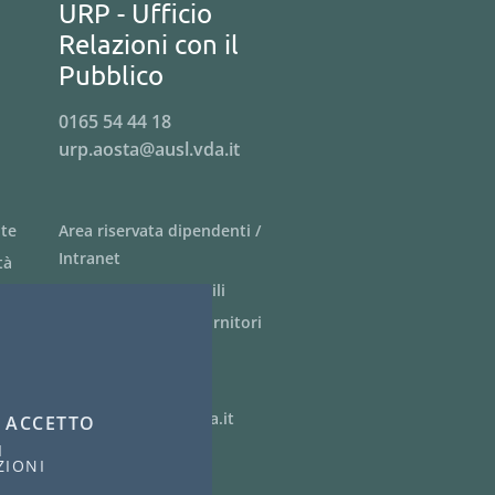
URP - Ufficio
Relazioni con il
Pubblico
0165 54 44 18
urp.aosta@ausl.vda.it
nte
Area riservata dipendenti /
Intranet
tà
Siti tematici - link utili
Informazioni per i fornitori
Bandi di gara
PagoPA
webmaster@ausl.vda.it
E
ACCETTO
I COOKIE
I
ZIONI