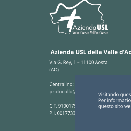
Azienda USL della Valle d’A
Via G. Rey, 1 – 11100 Aosta
(AO)
Centralino:
0165 5431
protocollo@pec.ausl.vda.it
Visitando quest
Per informazion
C.F. 91001750073
questo sito web
P.I. 00177330073