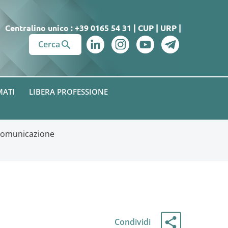
Centralino unico : +39 0165 54 31
|
CUP
|
URP
|

Cerca
MATI
LIBERA PROFESSIONE
 Comunicazione
Condividi