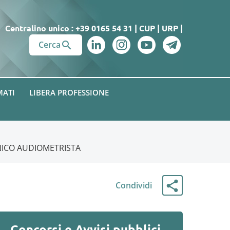
Centralino unico : +39 0165 54 31
|
CUP
|
URP
|

Cerca
MATI
LIBERA PROFESSIONE
CNICO AUDIOMETRISTA
Condividi
Concorsi e Avvisi pubblici