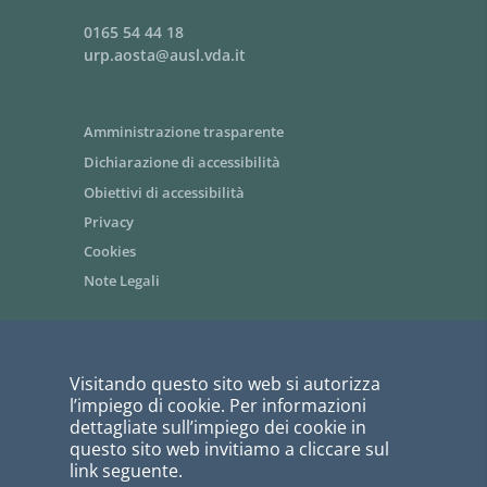
0165 54 44 18
urp.aosta@ausl.vda.it
Amministrazione trasparente
Dichiarazione di accessibilità
Obiettivi di accessibilità
Privacy
Cookies
Note Legali
Area riservata dipendenti / Intranet
Visitando questo sito web si autorizza
Siti tematici - link utili
l’impiego di cookie. Per informazioni
Informazioni per i fornitori
dettagliate sull’impiego dei cookie in
questo sito web invitiamo a cliccare sul
Bandi di gara
link seguente.
PagoPA